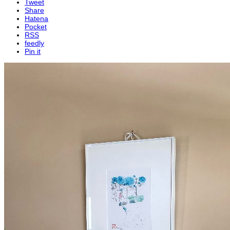
Tweet
Share
Hatena
Pocket
RSS
feedly
Pin it