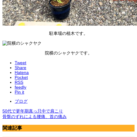
駐車場の植木です。
院横のシャクヤクです。
Tweet
Share
Hatena
Pocket
RSS
feedly
Pin it
ブログ
50代で更年期真っ只中で肩こり
骨盤のずれによる腰痛、首の痛み
関連記事