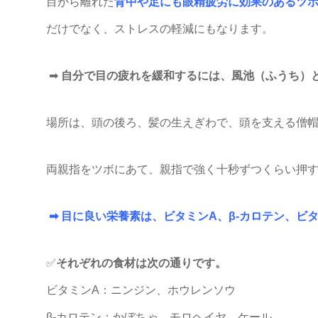
目から離れた
背中や足にも眼精疲労に効果のあるツ
だけでなく、ストレスの軽減にもなります。
➡
自分で目の疲れを緩和するには、風池（ふうち）
場所は、頭の後ろ、髪の生えぎわで、頭を支える僧
両親指をツボにあて、親指で強く十秒ずつくらい押す
➡ 目に良い栄養素は、ビタミンA、β-カロテン、ビタ
✅
それぞれの食材は次の通りです。
ビタミンA：ニンジン、ホウレンソウ
β-カロテン：かぼちゃ、モロヘイヤ、ケール