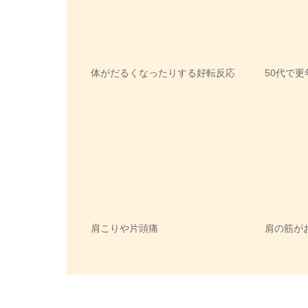
体がだるくなったりする好転反応
50代で
肩こりや片頭痛
肩の筋が