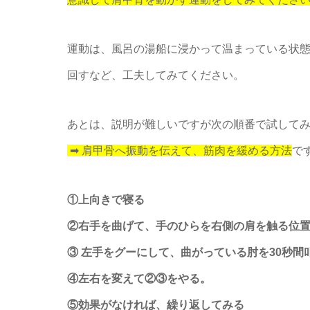
運動は、風呂の湯船に浸かって温まっている状
回すなど、工夫してみてください。
あとは、説明が難しいですが次の順番で試して
➡ 肩甲骨へ振動を伝えて、筋肉を緩める方法
で
①上向きで寝る
②右手を曲げて、手のひらを右側の肩を触る位
③ 左手をグーにして、曲がっている肘を30秒間
④左右を変えて②③をやる。
⑤効果がなければ、繰り返してみる