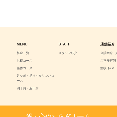
MENU
STAFF
店舗紹介
料金一覧
スタッフ紹介
当院紹介（
お得コース
ご不安解消
整体コース
症状Q＆A
足ツボ・足オイルリンパコ
ース
四十肩・五十肩
愛・心やすらぎルーム