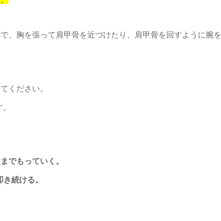
態で、胸を張って肩甲骨を近づけたり、肩甲骨を回すように腕
みてください。
す。
置までもっていく。
叩き続ける。