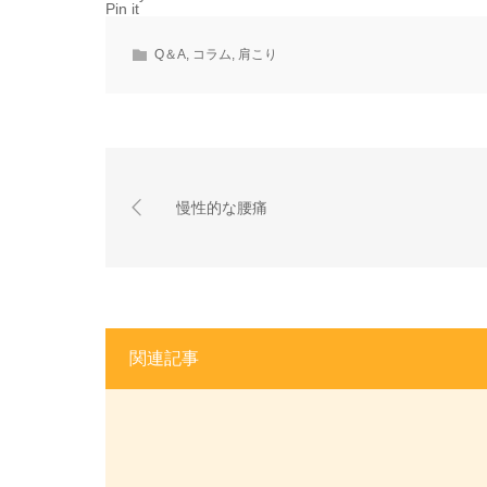
Pin it
Q＆A
,
コラム
,
肩こり
慢性的な腰痛
関連記事