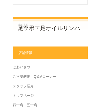
MENU
お得コース
整体コース
足ツボ・足オイルリンパ
店舗情報
ごあいさつ
ご不安解消！Q＆Aコーナー
スタッフ紹介
トップページ
四十肩・五十肩